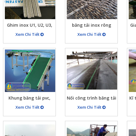
Ghim inox U1, U2, U3,
băng tải inox rông
Gi
….. ghim dùng cho các
500mm sợi 2mm bước
tải
Xem Chi Tiết
Xem Chi Tiết
loại băng tải
lưới 12×20
nố
Khung băng tải pvc,
Nối công trình băng tải
Kĩ 
băng tải pvc
pvc, băng tải cao su
b
Xem Chi Tiết
Xem Chi Tiết