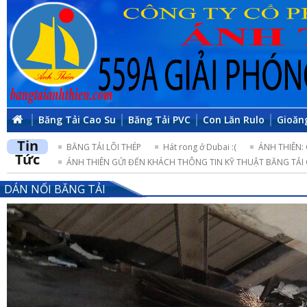
Băng Tải Cao Su
Băng Tải PVC
Con Lăn Rulo
Gioăn
Tin
BĂNG TẢI LÕI THÉP
Hát rong ở Dubai :(
ÁNH THIÊN:
Tức
ÁNH THIÊN GỬI ĐẾN KHÁCH THÔNG TIN KỸ THUẬT BĂNG TẢI 
DÁN NỐI BĂNG TẢI