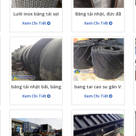
Lưới inox băng tải sợi
Băng tải nhật, đức đã
1.2 mm, 2mm…, băng
qua sử dụng, hàng
Xem Chi Tiết
Xem Chi Tiết
tải lưới inox tại Ánh
băng tải bãi nhật đức
Thiên
balan
băng tải nhật bãi, băng
bang tai cao su gân V:
tải đức đã qua sử dụng
B500x3, B600x4,…
Xem Chi Tiết
Xem Chi Tiết