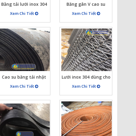
Bằng tải lưới inox 304
Băng gân V cao su
xích 50 ty 6mm rộng
rộng 800 dày 16mm cả
Xem Chi Tiết
Xem Chi Tiết
800 dài 20m
gân
Cao su băng tải nhật
Lưới inox 304 dùng cho
mới 90% băng dày
băng tải, bước ly x6,
Xem Chi Tiết
Xem Chi Tiết
15mm khổ rộng
6×8, 5×10, 6×12,
1000mm, 4 lớp bố
….18×30
ep250