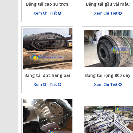
Băng tải cao su trơn
Băng tải gầu vải màu
B500X5X10 chu vi nối
đỏ cam B300x8mm
Xem Chi Tiết
Xem Chi Tiết
tròn 10900mm, dán
bèo hai bên cao 50mm
Băng tải đức hàng bãi
Băng tải rộng 800 dày
90% dày 15mm
10mm, 5 lớp bố vải chịu
Xem Chi Tiết
Xem Chi Tiết
lực