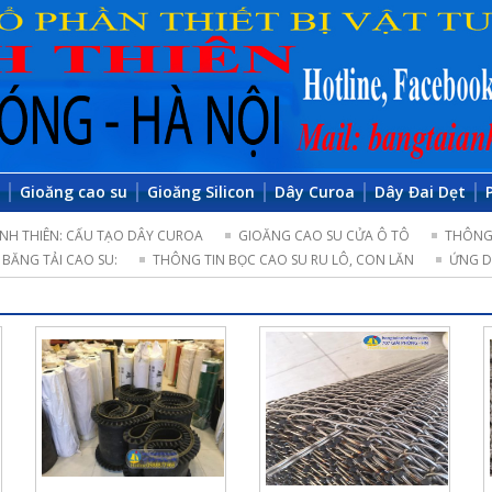
o
Gioăng cao su
Gioăng Silicon
Dây Curoa
Dây Đai Dẹt
NH THIÊN: CẤU TẠO DÂY CUROA
GIOĂNG CAO SU CỬA Ô TÔ
THÔNG 
BĂNG TẢI CAO SU:
THÔNG TIN BỌC CAO SU RU LÔ, CON LĂN
ỨNG D