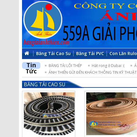
Băng Tải Cao Su
Băng Tải PVC
Con Lăn Rul
Tin
BĂNG TẢI LÕI THÉP
Hát rong ở Dubai :(
Á
Tức
ÁNH THIÊN GỬI ĐẾN KHÁCH THÔNG TIN KỸ THUẬT 
BĂNG TẢI CAO SU