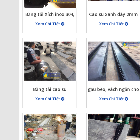
Băng tải Xích inox 304,
Cao su xanh dày 2mm
bang tai xich, bánh
chống tĩnh điện dùng
Xem Chi Tiết
Xem Chi Tiết
răng cho băng tải xích
trong các ngành công
tại Ánh Thiên 675 Giải
nghiệp điện tử
Phóng – HN
Băng tải cao su
gầu bèo, vách ngăn cho
băng tải cao su
Xem Chi Tiết
Xem Chi Tiết