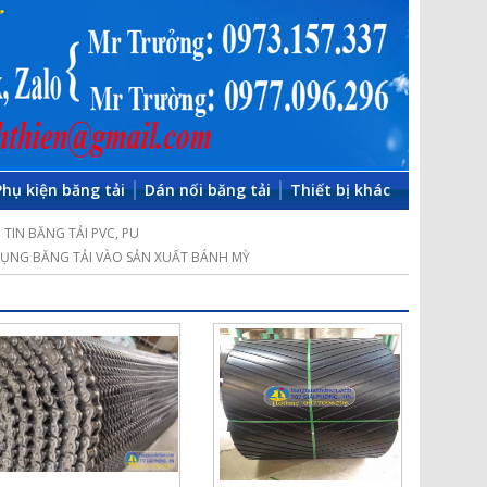
Phụ kiện băng tải
Dán nối băng tải
Thiết bị khác
TIN BĂNG TẢI PVC, PU
ỤNG BĂNG TẢI VÀO SẢN XUẤT BÁNH MỲ