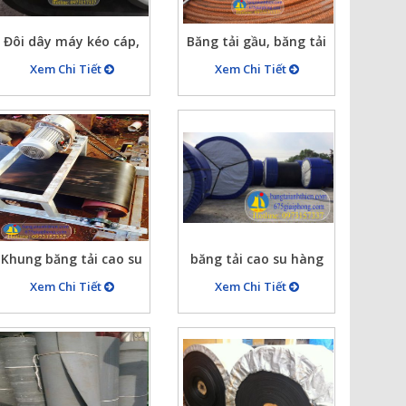
Đôi dây máy kéo cáp,
Băng tải gầu, băng tải
dây curoa băng tải cho
để bắt gầu, băng tải
Xem Chi Tiết
Xem Chi Tiết
máy kéo cáp
vải…
Khung băng tải cao su
băng tải cao su hàng
L9000xR800
vừa xuống công
Xem Chi Tiết
Xem Chi Tiết