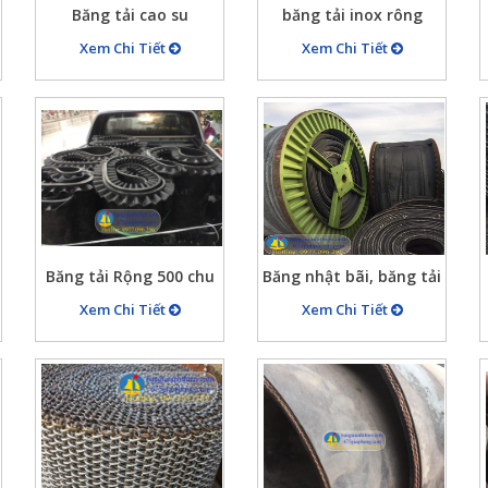
Băng tải cao su
băng tải inox rông
B650x5x10 có vách
500mm sợi 2mm bước
Xem Chi Tiết
Xem Chi Tiết
chắn hai bên chu vi dài
lưới 12×20
4500mm
Băng tải Rộng 500 chu
Băng nhật bãi, băng tải
vi 10m có bèo 2 bên
cao su Nhật ( Đức)
Xem Chi Tiết
Xem Chi Tiết
mép băng tải
dùng tải cát đá