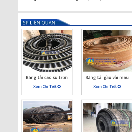
SP LIÊN QUAN
Băng tải cao su trơn
Băng tải gầu vải màu
B500X5X10 chu vi nối
đỏ cam B300x8mm
Xem Chi Tiết
Xem Chi Tiết
tròn 10900mm, dán
bèo hai bên cao 50mm