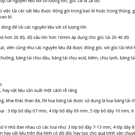
p tải nguyên liệu với số lượng lớn, góc tải là 28 độ
o việc tải các vật liệu được đóng gói trong bao bì hoặc trong thùng, gâ
bao bì.
dùng để tải các nguyên liệu với số lượng lớn
hỏ hơn 20 độ, độ sâu lớn hơn 10mm áp dụng cho góc tải 20-40 độ
hạt, viên cũng như các nguyên liệu đã được đóng gói, với góc tải nhỏ
hường, băng tải chịu dầu, băng tải chịu acid, kiềm, chịu lạnh, băng tả
p:
 hay vật liệu sản xuất một cách rễ ràng.
hai thác than đá, thì loại băng tải được sử dụng là loại băng tải ch
loại : 3 lớp bố dầy 07 mm, 4 lớp bố dầy 09 mm, 5 lớp bố dầy 10 mm, 6
chữ V nhỏ đan nhau có các loại như: 3 lớp bố dầy 7-13 mm, 4 lớp dầy
 hay vật liệu trên địa hình có độ dốc hay tạo cho quá trình vận chu