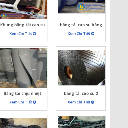
Khung băng tải cao su
băng tải cao su hàng
L9000xR800
vừa xuống công
Xem Chi Tiết
Xem Chi Tiết
Băng tải chịu nhiệt
băng tải cao su 2
silicon
Xem Chi Tiết
Xem Chi Tiết