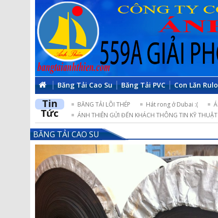
Băng Tải Cao Su
Băng Tải PVC
Con Lăn Rul
Tin
BĂNG TẢI LÕI THÉP
Hát rong ở Dubai :(
Á
Tức
ÁNH THIÊN GỬI ĐẾN KHÁCH THÔNG TIN KỸ THUẬT 
BĂNG TẢI CAO SU