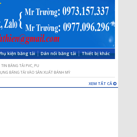
Phụ kiện băng tải
Dán nối băng tải
Thiết bị khác
TIN BĂNG TẢI PVC, PU
ỤNG BĂNG TẢI VÀO SẢN XUẤT BÁNH MỲ
XEM TẤT CẢ