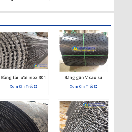
Bằng tải lưới inox 304
Băng gân V cao su
xích 50 ty 6mm rộng
rộng 800 dày 16mm cả
Xem Chi Tiết
Xem Chi Tiết
800 dài 20m
gân