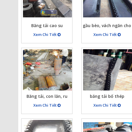
Băng tải cao su
gầu bèo, vách ngăn cho
băng tải cao su
Xem Chi Tiết
Xem Chi Tiết
Băng tải, con lăn, ru
băng tải bố thép
lô…
Xem Chi Tiết
Xem Chi Tiết