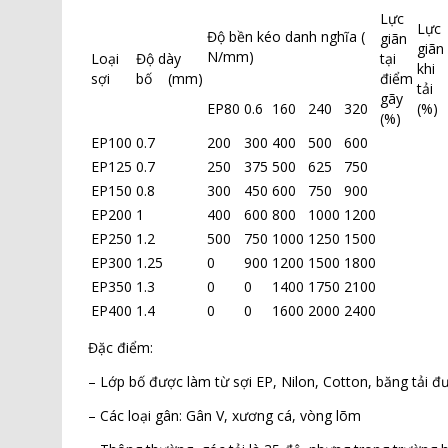
Lực
Lực
Độ bền kéo danh nghĩa (
giãn
giãn
N/mm)
Loại
Độ dày
tại
khi
sợi
bố (mm)
điểm
tải
gãy
EP80
0.6
160
240
320
(%)
(%)
EP100
0.7
200
300
400
500
600
EP125
0.7
250
375
500
625
750
EP150
0.8
300
450
600
750
900
EP200
1
400
600
800
1000
1200
EP250
1.2
500
750
1000
1250
1500
EP300
1.25
0
900
1200
1500
1800
EP350
1.3
0
0
1400
1750
2100
EP400
1.4
0
0
1600
2000
2400
Đặc điểm:
– Lớp bố được làm từ sợi EP, Nilon, Cotton, băng tải đư
– Các loại gân: Gân V, xương cá, vòng lõm