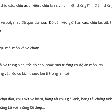
hịu dầu, chịu acid, kiềm, chịu lạnh, chịu nhiệt, chống tĩnh điện, ch
và polyamid đã qua lưu hóa.- Độ bền kéo giới hạn cao, chịu lực tốt, tỉ
t
 chịu mài mòn và va chạm
dài và trung bình, tốc độ cao, hoặc môi trường có độ ăn mòn lớn
 vật liệu có kích thước lớn tỉ trọng lên tới:
chịu dầu, chịu axit và kiềm, băng tải chịu giá lạnh, băng tải chống t
băng tải với những lõi thép…..