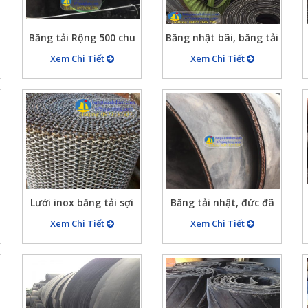
Băng tải Rộng 500 chu
Băng nhật bãi, băng tải
vi 10m có bèo 2 bên
cao su Nhật ( Đức)
Xem Chi Tiết
Xem Chi Tiết
mép băng tải
dùng tải cát đá
Lưới inox băng tải sợi
Băng tải nhật, đức đã
1.2 mm, 2mm…, băng
qua sử dụng, hàng
Xem Chi Tiết
Xem Chi Tiết
tải lưới inox tại Ánh
băng tải bãi nhật đức
Thiên
balan