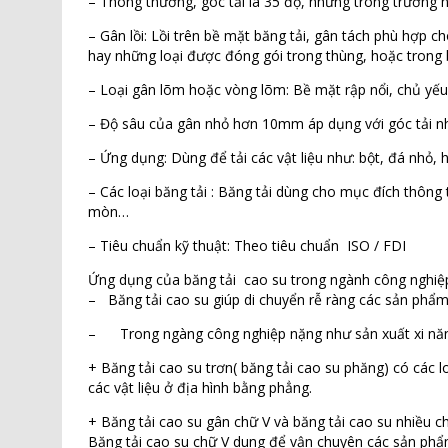
– Thông thường, góc tải là 35 độ, nhưng trong trường hợ
– Gân lồi: Lồi trên bề mặt băng tải, gân tách phù hợp ch
hay những loại được đóng gói trong thùng, hoặc trong 
– Loại gân lõm hoặc vòng lõm: Bề mặt rập nổi, chủ yếu 
– Độ sâu của gân nhỏ hơn 10mm áp dụng với góc tải n
– Ứng dụng: Dùng để tải các vật liệu như: bột, đá nhỏ, 
– Các loại băng tải : Băng tải dùng cho mục đích thông t
mòn…
– Tiêu chuẩn kỹ thuật: Theo tiêu chuẩn ISO / FDI
Ứng dụng của băng tải cao su trong ngành công nghiệ
– Băng tải cao su giúp di chuyển rễ ràng các sản phẩm,
– Trong ngàng công nghiệp nặng như sản xuất xi năng, k
+ Băng tải cao su trơn( băng tải cao su phăng) có các 
các vật liệu ở địa hình bằng phẳng.
+ Băng tải cao su gân chữ V và băng tải cao su nhiều 
Băng tải cao su chữ V dung để vận chuyên các sản phẩm