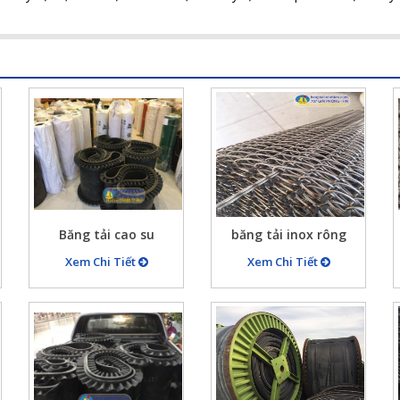
Băng tải cao su
băng tải inox rông
B650x5x10 có vách
500mm sợi 2mm bước
Xem Chi Tiết
Xem Chi Tiết
chắn hai bên chu vi dài
lưới 12×20
4500mm