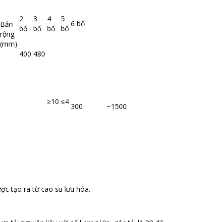
2
3
4
5
6 bố
Bản
bố
bố
bố
bố
rộng
(mm)
400
480
≥10
≤4
300 ~1500
ợc tạo ra từ cao su lưu hóa.