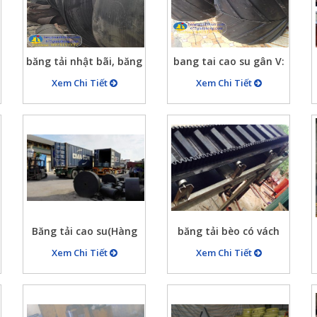
băng tải nhật bãi, băng
bang tai cao su gân V:
tải đức đã qua sử dụng
B500x3, B600x4,…
Xem Chi Tiết
Xem Chi Tiết
Băng tải cao su(Hàng
băng tải bèo có vách
về)
ngăn
Xem Chi Tiết
Xem Chi Tiết