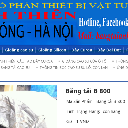
o
Gioăng cao su
Gioăng Silicon
Dây Curoa
Dây Đai Dẹt
NH THIÊN: CẤU TẠO DÂY CUROA
GIOĂNG CAO SU CỬA Ô TÔ
THÔNG 
BĂNG TẢI CAO SU:
THÔNG TIN BỌC CAO SU RU LÔ, CON LĂN
ỨNG D
Băng tải B 800
Mã Sản Phẩm:
Băng tải B 800
Tình Trạng Hàng:
còn hàng
Giá:
1 VNĐ