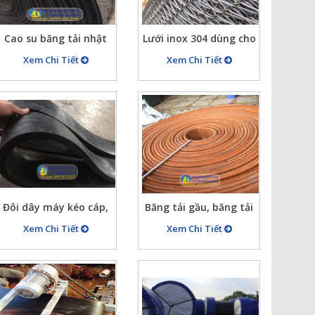
Cao su băng tải nhật
Lưới inox 304 dùng cho
mới 90% băng dày
băng tải, bước ly x6,
Xem Chi Tiết
Xem Chi Tiết
15mm khổ rộng
6×8, 5×10, 6×12,
1000mm, 4 lớp bố
….18×30
ep250
Đôi dây máy kéo cáp,
Băng tải gầu, băng tải
dây curoa băng tải cho
để bắt gầu, băng tải
Xem Chi Tiết
Xem Chi Tiết
máy kéo cáp
vải…