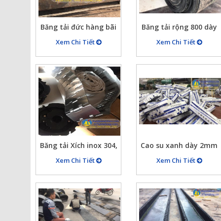
Băng tải đức hàng bãi
Băng tải rộng 800 dày
90% dày 15mm
10mm, 5 lớp bố vải chịu
Xem Chi Tiết
Xem Chi Tiết
lực
Băng tải Xích inox 304,
Cao su xanh dày 2mm
bang tai xich, bánh
chống tĩnh điện dùng
Xem Chi Tiết
Xem Chi Tiết
răng cho băng tải xích
trong các ngành công
tại Ánh Thiên 675 Giải
nghiệp điện tử
Phóng – HN