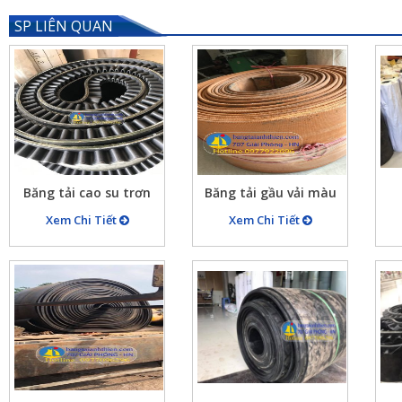
SP LIÊN QUAN
Băng tải cao su trơn
Băng tải gầu vải màu
B500X5X10 chu vi nối
đỏ cam B300x8mm
Xem Chi Tiết
Xem Chi Tiết
tròn 10900mm, dán
chắ
bèo hai bên cao 50mm