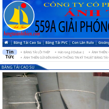
Băng Tải Cao Su
Băng Tải PVC
Con Lăn Rulo
Gioăn
Tin
BĂNG TẢI LÕI THÉP
Hát rong ở Dubai :(
ÁNH THIÊN:
Tức
ÁNH THIÊN GỬI ĐẾN KHÁCH THÔNG TIN KỸ THUẬT BĂNG TẢI 
BĂNG TẢI CAO SU