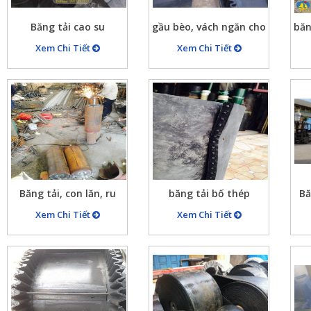
Băng tải cao su
gầu bèo, vách ngăn cho
băn
băng tải cao su
tải
Xem Chi Tiết
Xem Chi Tiết
Băng tải, con lăn, ru
băng tải bố thép
Bă
lô…
Xem Chi Tiết
Xem Chi Tiết