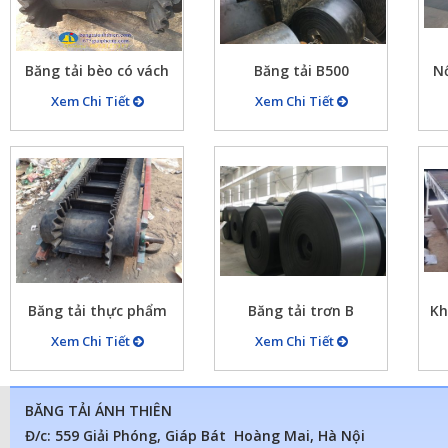
Băng tải bèo có vách
Băng tải B500
Nố
ngăn
Xem Chi Tiết
Xem Chi Tiết
Băng tải thực phẩm
Băng tải trơn B
Kh
1000x5x10
Xem Chi Tiết
Xem Chi Tiết
BĂNG TẢI ÁNH THIÊN
Đ/c: 559 Giải Phóng, Giáp Bát Hoàng Mai, Hà Nội