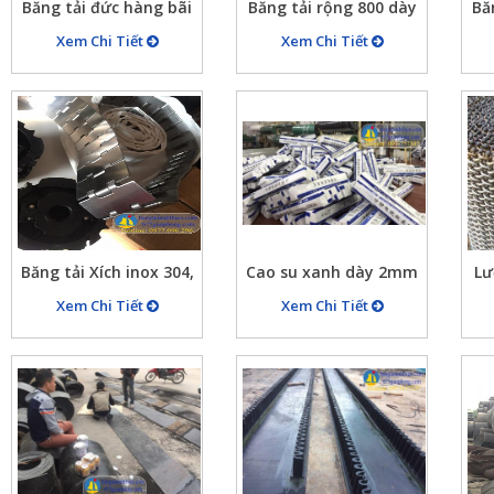
Băng tải đức hàng bãi
Băng tải rộng 800 dày
Bă
90% dày 15mm
10mm, 5 lớp bố vải chịu
v
Xem Chi Tiết
Xem Chi Tiết
lực
Băng tải Xích inox 304,
Cao su xanh dày 2mm
Lư
bang tai xich, bánh
chống tĩnh điện dùng
1.
Xem Chi Tiết
Xem Chi Tiết
răng cho băng tải xích
trong các ngành công
t
tại Ánh Thiên 675 Giải
nghiệp điện tử
Phóng – HN