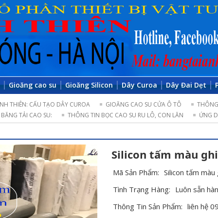
o
Gioăng cao su
Gioăng Silicon
Dây Curoa
Dây Đai Dẹt
NH THIÊN: CẤU TẠO DÂY CUROA
GIOĂNG CAO SU CỬA Ô TÔ
THÔNG 
BĂNG TẢI CAO SU:
THÔNG TIN BỌC CAO SU RU LÔ, CON LĂN
ỨNG D
Silicon tấm màu ghi
Mã Sản Phẩm:
Silicon tấm màu 
Tình Trạng Hàng:
Luôn sẵn hà
Thông Tin Sản Phẩm:
liên hệ 