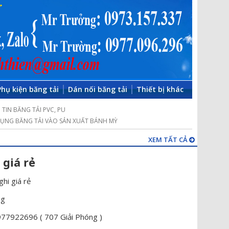
Phụ kiện băng tải
Dán nối băng tải
Thiết bị khác
TIN BĂNG TẢI PVC, PU
ỤNG BĂNG TẢI VÀO SẢN XUẤT BÁNH MỲ
XEM TẤT CẢ
 giá rẻ
ghi giá rẻ
ng
0977922696 ( 707 Giải Phóng )