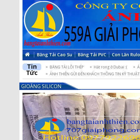
Băng Tải Cao Su
Băng Tải PVC
Con Lăn Rul
Tin
BĂNG TẢI LÕI THÉP
Hát rong ở Dubai :(
Á
Tức
ÁNH THIÊN GỬI ĐẾN KHÁCH THÔNG TIN KỸ THUẬT 
GIOĂNG SILICON