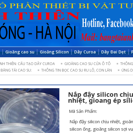
o
Gioăng cao su
Gioăng Silicon
Dây Curoa
Dây Đai Dẹt
NH THIÊN: CẤU TẠO DÂY CUROA
GIOĂNG CAO SU CỬA Ô TÔ
THÔNG 
BĂNG TẢI CAO SU:
THÔNG TIN BỌC CAO SU RU LÔ, CON LĂN
ỨNG D
Nắp đậy silicon chịu
nhiệt, gioang ép sil
Mã Sản Phẩm:
Nắp đậy silicon chịu nhiệt, gioăng
silicon ống, gioăng silicon sợi v