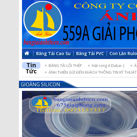
Băng Tải Cao Su
Băng Tải PVC
Con Lăn Rul
Tin
BĂNG TẢI LÕI THÉP
Hát rong ở Dubai :(
Á
Tức
ÁNH THIÊN GỬI ĐẾN KHÁCH THÔNG TIN KỸ THUẬT 
GIOĂNG SILICON