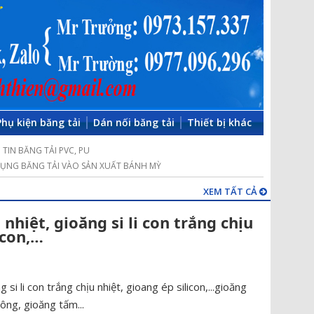
Phụ kiện băng tải
Dán nối băng tải
Thiết bị khác
TIN BĂNG TẢI PVC, PU
ỤNG BĂNG TẢI VÀO SẢN XUẤT BÁNH MỲ
XEM TẤT CẢ
 nhiệt, gioăng si li con trắng chịu
icon,…
 si li con trắng chịu nhiệt, gioang ép silicon,...gioăng
uông, gioăng tấm...