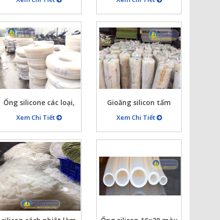
hàng đẹp luôn có sẵn
707 giải phóng HN
Ống silicone các loại,
Gioăng silicon tấm
2×4,3×5,4×6,4×8….20×30
trắng chịu nhiệt dạng
Xem Chi Tiết
Xem Chi Tiết
cuộn 50-60 kg dày 1
đến 20mm