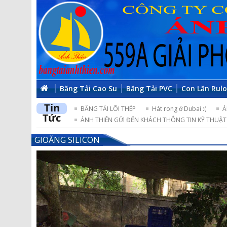
Băng Tải Cao Su
Băng Tải PVC
Con Lăn Rul
Tin
BĂNG TẢI LÕI THÉP
Hát rong ở Dubai :(
Á
Tức
ÁNH THIÊN GỬI ĐẾN KHÁCH THÔNG TIN KỸ THUẬT 
GIOĂNG SILICON