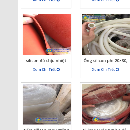
15x12mm
đến 70 kg màu trắng
và màu đỏ xốp chịu
nhiệt cao nhiều cỡ tại
anh thiên giải phóng
hn
silicon đỏ chịu nhiệt
Ống silicon phi 20×30,
dày 4mm rộng 1m
dày 5mm, trắng chịu
Xem Chi Tiết
Xem Chi Tiết
cuộn năng khoảng 40
nhiệt