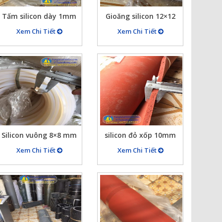
Tấm silicon dày 1mm
Gioăng silicon 12×12
chịu nhiệt màu trắng,
vuông chịu nhiệt màu
Xem Chi Tiết
Xem Chi Tiết
gioăng silicon dày
trắng dài 100 mét
1mm
Silicon vuông 8×8 mm
silicon đỏ xốp 10mm
trắng chịu nhiệt,
chịu nhiệt, (gioăng chịu
Xem Chi Tiết
Xem Chi Tiết
gioăng mét silicon
nhiệt silicon xốp đỏ
vuông trắng chịu nhiệt
dầy 1cm)