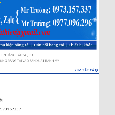
Phụ kiện băng tải
Dán nối băng tải
Thiết bị khác
TIN BĂNG TẢI PVC, PU
ỤNG BĂNG TẢI VÀO SẢN XUẤT BÁNH MỲ
XEM TẤT CẢ
ều
 0973157337