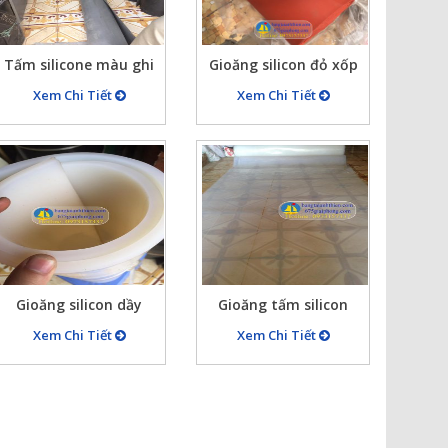
Tấm silicone màu ghi
Gioăng silicon đỏ xốp
chịu nhiệt trên 300 độ
chịu nhiệt trên 300 độ
Xem Chi Tiết
Xem Chi Tiết
dầy 4mm, 5mm
Gioăng silicon dầy
Gioăng tấm silicon
10mm
trắng trong 1mm,
Xem Chi Tiết
Xem Chi Tiết
2mm, 3mm, 4mm,
5mm…15mm