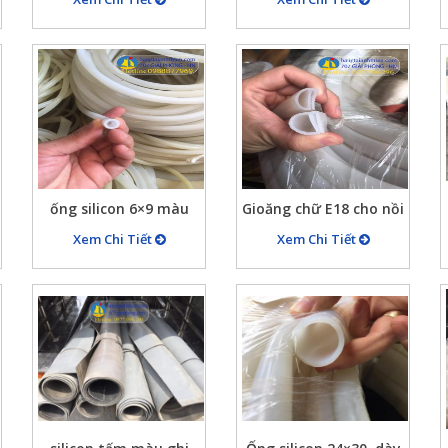
2×4,4×6,6×8,… ống
chịu nhiệt chịu lực cao
silicon màu trắng chịu
707 giải phóng
nhiệt cao mền dẻo
ống silicon 6×9 màu
Gioăng chữ E18 cho nồi
trắng chịu nhiệt độ cao
hơi chất liệu silicone
Xem Chi Tiết
Xem Chi Tiết
hàng đẹp
màu trắng chịu nhiệt
cao