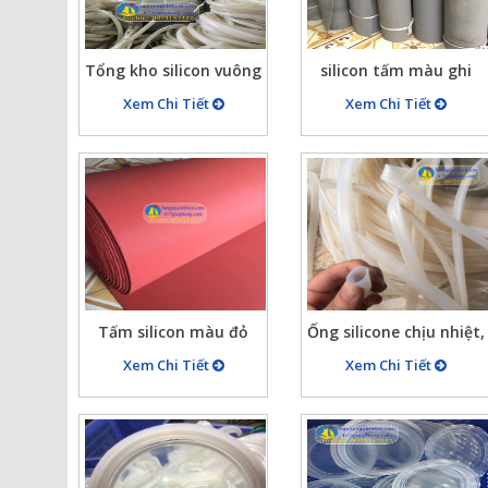
Tổng kho silicon vuông
silicon tấm màu ghi
tròn các loại chịu nhiệt
dầy 4,5 mm
Xem Chi Tiết
Xem Chi Tiết
độ cao, gioăng silicon
trắng đỏ…
Tấm silicon màu đỏ
Ống silicone chịu nhiệt,
chịu nhiệt, gioăng
ống silicon trắng trong
Xem Chi Tiết
Xem Chi Tiết
silicon tấm xốp đỏ
chịu nhiệt, ống tròn
2mm, 3mm, 5mm,…
silicon