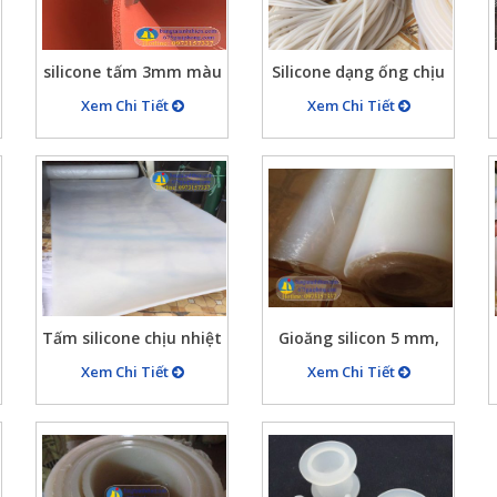
silicone tấm 3mm màu
Silicone dạng ống chịu
đỏ chịu nhiệt, gioăng
nhiệt trắng trong, ống
Xem Chi Tiết
Xem Chi Tiết
silicon đỏ xốp
silicone dầy 1mm,
2mm,3mm…
Tấm silicone chịu nhiệt
Gioăng silicon 5 mm,
300 độ trắng trong
3mm chịu nhiệt
Xem Chi Tiết
Xem Chi Tiết