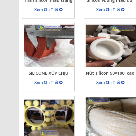
Tấm silicon mau trắng
Silicon vuông màu đỏ,
dày 2mm dạng cuộn 50
silicon vuông màu
Xem Chi Tiết
Xem Chi Tiết
kg hàng trắng đẹp
trắng chịu nhiệt cao
SILICONE XỐP CHỊU
Nút silicon 90×100, cao
NHIỆT DÀY 15MM MÀU
50 màu trắng, (nhận
Xem Chi Tiết
Xem Chi Tiết
ĐỎ
đăt làm các sản phẩm
silicon)