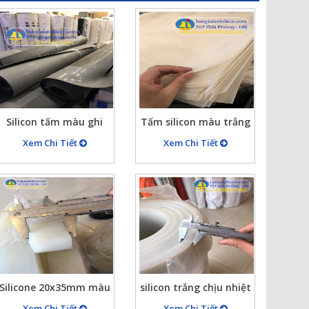
Silicon tấm màu ghi
Tấm silicon màu trắng
giá rẻ
dày 2mm kích thước
Xem Chi Tiết
Xem Chi Tiết
(865×630)mm
Silicone 20x35mm màu
silicon trắng chịu nhiệt
trắng chịu nhiệt cao
dày 15 rộng 1m
Xem Chi Tiết
Xem Chi Tiết