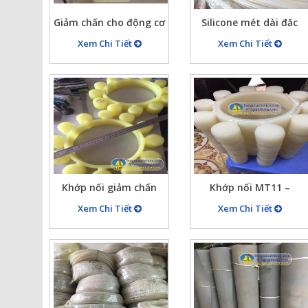
Giảm chấn cho động cơ
Silicone mét dài đăc
MT12 (355x215x55x12)
đường kính từ 2mm,
Xem Chi Tiết
Xem Chi Tiết
hình cánh hoa ( gioăng
3mm, 4mm, 5mm,…
hoa thị)
10mm…20mm trắng
chịu nhiệt
Khớp nối giảm chấn
Khớp nối MT11 –
cho động cơ hình cánh
160x50x10 Cao su
Xem Chi Tiết
Xem Chi Tiết
hoa MT12, quả 55
silicon, PU giảm chấn
hình cánh hoa