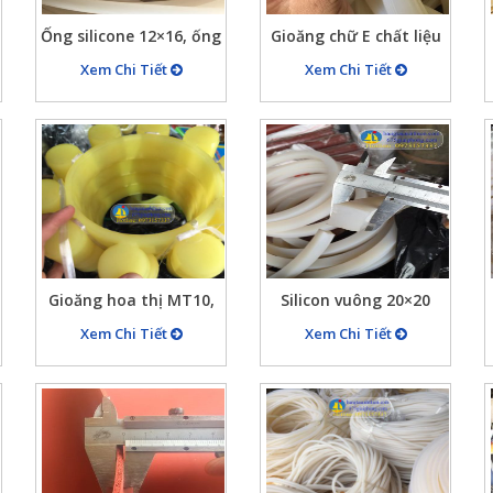
Ống silicone 12×16, ống
Gioăng chữ E chất liệu
silicone 14×18, ống
silicone màu trắng chịu
Xem Chi Tiết
Xem Chi Tiết
silicon 16×20… trắng
nhiệt cao
chịu nhiệt cao
Gioăng hoa thị MT10,
Silicon vuông 20×20
Vòng đệm cao su
mm trắng chịu nhiệt,
Xem Chi Tiết
Xem Chi Tiết
silicon giảm chấn
silicon mét 20×20 màu
trắng