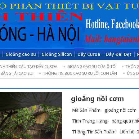
o
Gioăng cao su
Gioăng Silicon
Dây Curoa
Dây Đai Dẹt
NH THIÊN: CẤU TẠO DÂY CUROA
GIOĂNG CAO SU CỬA Ô TÔ
THÔNG 
BĂNG TẢI CAO SU:
THÔNG TIN BỌC CAO SU RU LÔ, CON LĂN
ỨNG D
gioăng nồi cơm
Mã Sản Phẩm:
gioăng nồi cơm
Tình Trạng Hàng:
hàng quá nhi
Thông Tin Sản Phẩm:
Liên hệ: