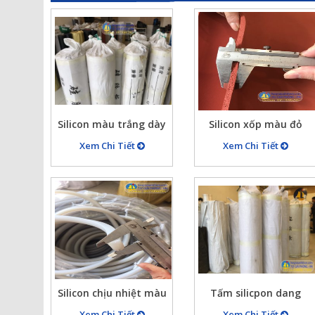
Silicon màu trắng dày
Silicon xốp màu đỏ
10mm, khổ rộng 1 mét,
chịu nhiệt dày 5mm,
Xem Chi Tiết
Xem Chi Tiết
silicon chịu nhiệt
khổ rộng 1m
Silicon chịu nhiệt màu
Tấm silicpon dang
trắng kích thước
cuộn nặng khoảng 50
Xem Chi Tiết
Xem Chi Tiết