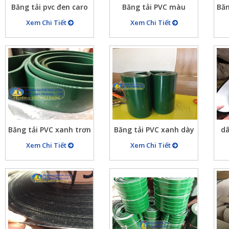
Băng tải pvc đen caro
Băng tải PVC màu
Băn
dày 9mm bản rộng
trắng cho băng tải
t
Xem Chi Tiết
Xem Chi Tiết
1330mm x chu vi
bánh mỳ dày 2.5mm
rộ
4780mm
Băng tải PVC xanh trơn
Băng tải PVC xanh dày
dâ
2 mặt giá rẻ
3mm bản rộng 300mm
Xem Chi Tiết
Xem Chi Tiết
,chu vi dài 640mm