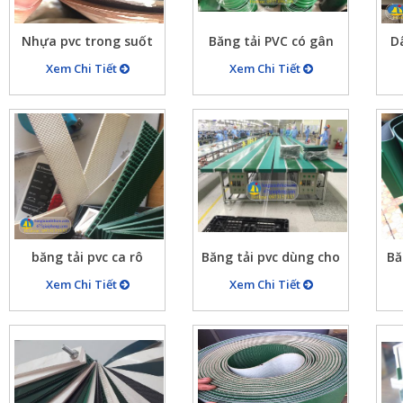
Nhựa pvc trong suốt
Băng tải PVC có gân
Dâ
dẻo dày 1mm, 2mm,
dẫn hướng dưới và
n
Xem Chi Tiết
Xem Chi Tiết
3mm, 4mm, 5mm
trên bề mặt làm việc(
bọc
Gân K,5,6,8,10,13,…
mà
hình thang)
băng tải pvc ca rô
Băng tải pvc dùng cho
Bă
trắng dầy 2mm, băng
các dây chuyền sản
Xem Chi Tiết
Xem Chi Tiết
tải pvc trắng caro 3mm
xuất linh kiện điện tử,
dây chuyền sx may
mặc