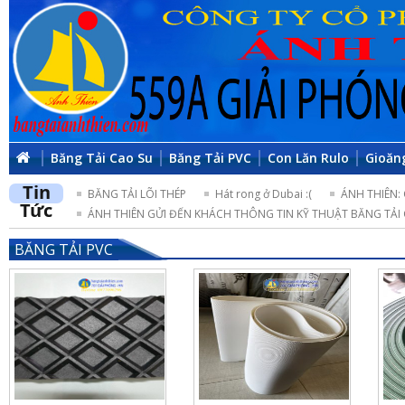
Băng Tải Cao Su
Băng Tải PVC
Con Lăn Rulo
Gioăn
Tin
BĂNG TẢI LÕI THÉP
Hát rong ở Dubai :(
ÁNH THIÊN:
Tức
ÁNH THIÊN GỬI ĐẾN KHÁCH THÔNG TIN KỸ THUẬT BĂNG TẢI 
BĂNG TẢI PVC