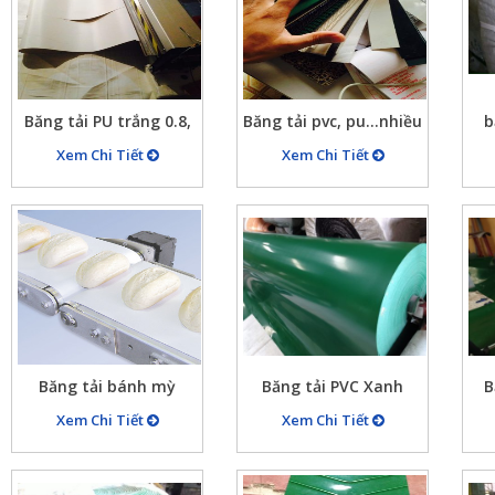
Băng tải PU trắng 0.8,
Băng tải pvc, pu…nhiều
b
1.5, 1.6,…
loại
Xem Chi Tiết
Xem Chi Tiết
Băng tải bánh mỳ
Băng tải PVC Xanh
B
Xem Chi Tiết
Xem Chi Tiết