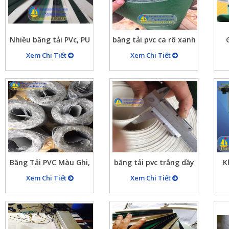
Nhiều băng tải PVc, PU
băng tải pvc ca rô xanh
(các loại băng tải pvc,
2mm (băng tải caro
băn
Xem Chi Tiết
Xem Chi Tiết
pu màu xanh pvc, pu
xanh quả chám, pvc
tải
màu trắng, pvc pu màu
nhám ca rô, băng ca rô
ng
đen, pvc pu màu ghi)
xanh nhám)
Băng Tải PVC Màu Ghi,
băng tải pvc trắng dầy
K
bang tai pvc màu ghi
2mm, pvc trắng 3mm,
Xem Chi Tiết
Xem Chi Tiết
sáng, ghi tối… 2mm
4mm …