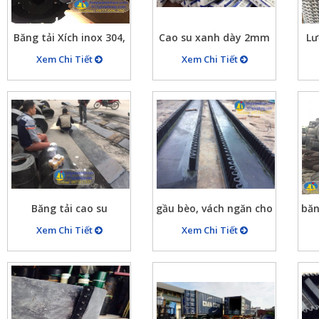
Băng tải Xích inox 304,
Cao su xanh dày 2mm
Lư
bang tai xich, bánh
chống tĩnh điện dùng
1.
Xem Chi Tiết
Xem Chi Tiết
răng cho băng tải xích
trong các ngành công
t
tại Ánh Thiên 675 Giải
nghiệp điện tử
Phóng – HN
Băng tải cao su
gầu bèo, vách ngăn cho
băn
băng tải cao su
tải
Xem Chi Tiết
Xem Chi Tiết