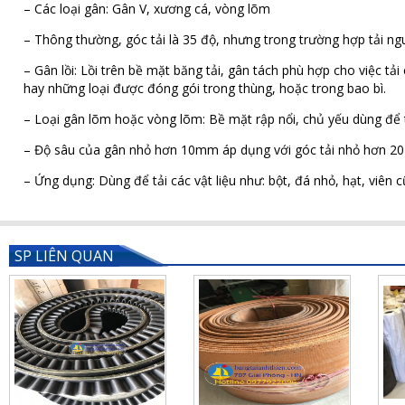
– Các loại gân: Gân V, xương cá, vòng lõm
– Thông thường, góc tải là 35 độ, nhưng trong trường hợp tải nguy
– Gân lồi: Lồi trên bề mặt băng tải, gân tách phù hợp cho việc tải
hay những loại được đóng gói trong thùng, hoặc trong bao bì.
– Loại gân lõm hoặc vòng lõm: Bề mặt rập nổi, chủ yếu dùng để t
– Độ sâu của gân nhỏ hơn 10mm áp dụng với góc tải nhỏ hơn 20
– Ứng dụng: Dùng để tải các vật liệu như: bột, đá nhỏ, hạt, viên
SP LIÊN QUAN