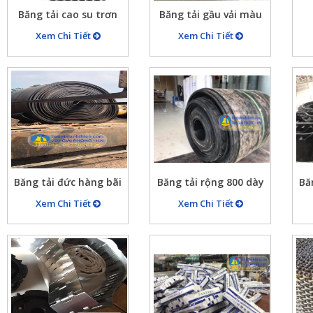
Băng tải cao su trơn
Băng tải gầu vải màu
B500X5X10 chu vi nối
đỏ cam B300x8mm
Xem Chi Tiết
Xem Chi Tiết
tròn 10900mm, dán
chắ
bèo hai bên cao 50mm
Băng tải đức hàng bãi
Băng tải rộng 800 dày
Bă
90% dày 15mm
10mm, 5 lớp bố vải chịu
v
Xem Chi Tiết
Xem Chi Tiết
lực