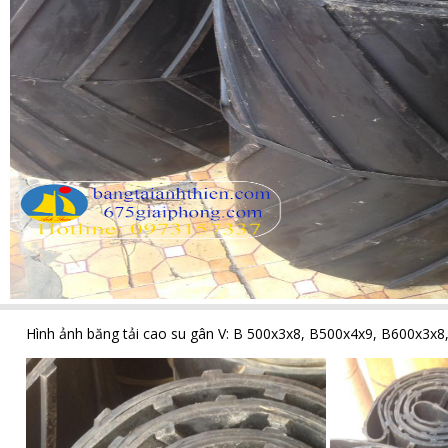
Hình ảnh băng tải cao su gân V: B 500x3x8, B500x4x9, B600x3x8