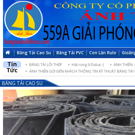
Băng Tải Cao Su
Băng Tải PVC
Con Lăn Rulo
Gioăn
Tin
BĂNG TẢI LÕI THÉP
Hát rong ở Dubai :(
ÁNH THIÊN:
Tức
ÁNH THIÊN GỬI ĐẾN KHÁCH THÔNG TIN KỸ THUẬT BĂNG TẢI 
BĂNG TẢI CAO SU