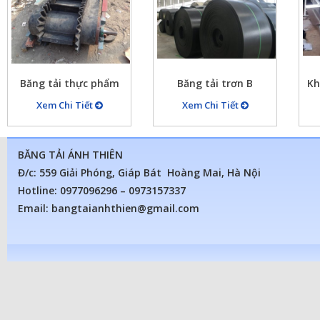
Băng tải thực phẩm
Băng tải trơn B
Kh
1000x5x10
Xem Chi Tiết
Xem Chi Tiết
BĂNG TẢI ÁNH THIÊN
Đ/c: 559 Giải Phóng, Giáp Bát Hoàng Mai, Hà Nội
Hotline: 0977096296 – 0973157337
Email: bangtaianhthien@gmail.com