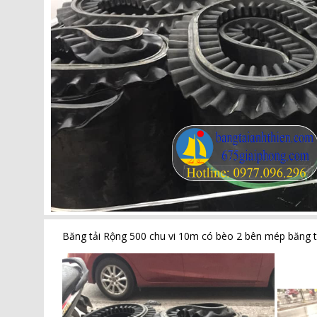
Băng tải Rộng 500 chu vi 10m có bèo 2 bên mép băng t