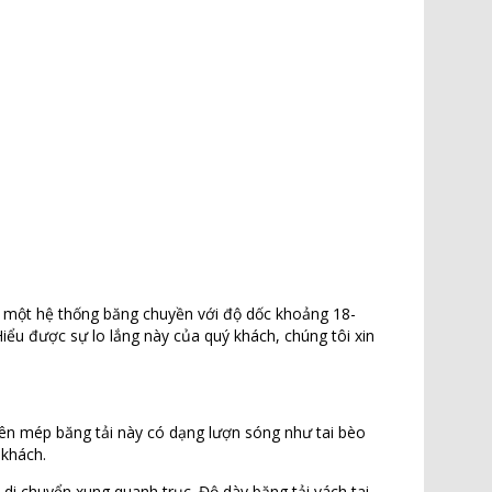
ng một hệ thống băng chuyền với độ dốc khoảng 18-
Hiểu được sự lo lắng này của quý khách, chúng tôi xin
bên mép băng tải này có dạng lượn sóng như tai bèo
 khách.
 di chuyển xung quanh trục. Độ dày băng tải vách tai