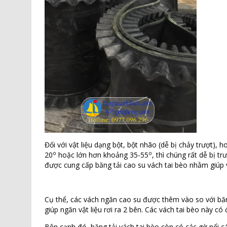
Đối với vật liệu dạng bột, bột nhão (dễ bị chảy trượt)
o
o
20
hoặc lớn hơn khoảng 35-55
, thì chúng rất dễ bị 
được cung cấp băng tải cao su vách tai bèo nhằm giúp 
Cụ thể, các vách ngăn cao su được thêm vào so với băn
giúp ngăn vật liệu rơi ra 2 bên. Các vách tai bèo này c
Bên cạnh đó, băng tải vách tai bèo còn có các gờ nổi cá