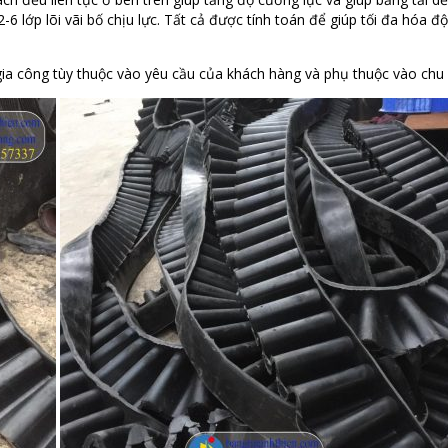
6 lớp lõi vãi bố chịu lực. Tất cả được tính toán để giúp tối đa hóa đ
 gia công tùy thuộc vào yêu cầu của khách hàng và phụ thuộc vào chu 