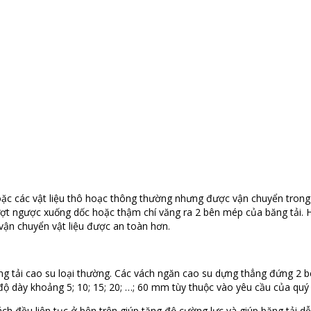
, hoặc các vật liệu thô hoạc thông thường nhưng được vận chuyển tro
trượt ngược xuống dốc hoặc thậm chí văng ra 2 bên mép của băng tải. 
vận chuyển vật liệu được an toàn hơn.
g tải cao su loại thường. Các vách ngăn cao su dựng thẳng đứng 2 
ó độ dày khoảng 5; 10; 15; 20; …; 60 mm tùy thuộc vào yêu cầu của quý
ch đều liên tục ở bên trên giúp tăng độ cường lực và giúp băng tải dễ