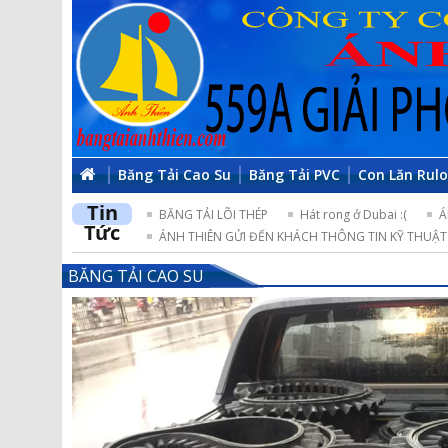
Băng Tải Cao Su
Băng Tải PVC
Con Lăn Rul
Tin
BĂNG TẢI LÕI THÉP
Hát rong ở Dubai :(
Á
Tức
ÁNH THIÊN GỬI ĐẾN KHÁCH THÔNG TIN KỸ THUẬT 
BĂNG TẢI CAO SU