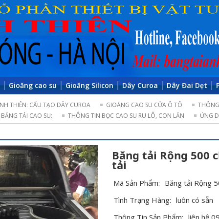
o
Gioăng cao su
Gioăng Silicon
Dây Curoa
Dây Đai Dẹt
NH THIÊN: CẤU TẠO DÂY CUROA
GIOĂNG CAO SU CỬA Ô TÔ
THÔNG 
BĂNG TẢI CAO SU:
THÔNG TIN BỌC CAO SU RU LÔ, CON LĂN
ỨNG D
Băng tải Rộng 500 
tải
Mã Sản Phẩm:
Băng tải Rộng 5
Tình Trạng Hàng:
luôn có sẵn
Thông Tin Sản Phẩm:
liên hệ 