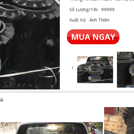
Số Lượng/1Ri:
99999
Xuất Xứ:
Ánh Thiên
MUA NGAY
ải