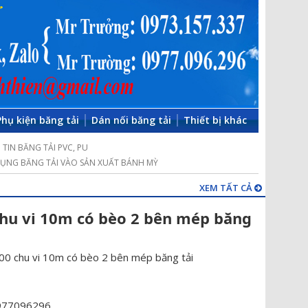
Phụ kiện băng tải
Dán nối băng tải
Thiết bị khác
TIN BĂNG TẢI PVC, PU
ỤNG BĂNG TẢI VÀO SẢN XUẤT BÁNH MỲ
XEM TẤT CẢ
chu vi 10m có bèo 2 bên mép băng
00 chu vi 10m có bèo 2 bên mép băng tải
0977096296