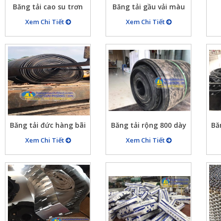
Băng tải cao su trơn
Băng tải gầu vải màu
B500X5X10 chu vi nối
đỏ cam B300x8mm
Xem Chi Tiết
Xem Chi Tiết
tròn 10900mm, dán
chắ
bèo hai bên cao 50mm
Băng tải đức hàng bãi
Băng tải rộng 800 dày
Bă
90% dày 15mm
10mm, 5 lớp bố vải chịu
v
Xem Chi Tiết
Xem Chi Tiết
lực