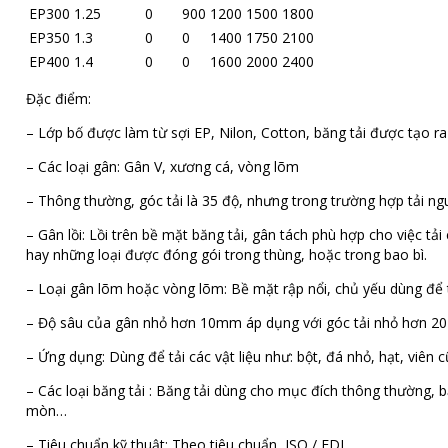
EP300
1.25
0
900
1200
1500
1800
EP350
1.3
0
0
1400
1750
2100
EP400
1.4
0
0
1600
2000
2400
Đặc điểm:
– Lớp bố được làm từ sợi EP, Nilon, Cotton, băng tải được tạo ra
– Các loại gân: Gân V, xương cá, vòng lõm
– Thông thường, góc tải là 35 độ, nhưng trong trường hợp tải nguy
– Gân lồi: Lồi trên bề mặt băng tải, gân tách phù hợp cho việc tải
hay những loại được đóng gói trong thùng, hoặc trong bao bì.
– Loại gân lõm hoặc vòng lõm: Bề mặt rập nổi, chủ yếu dùng để t
– Độ sâu của gân nhỏ hơn 10mm áp dụng với góc tải nhỏ hơn 20
– Ứng dụng: Dùng để tải các vật liệu như: bột, đá nhỏ, hạt, viên
– Các loại băng tải : Băng tải dùng cho mục đích thông thường, băn
mòn…
– Tiêu chuẩn kỹ thuật: Theo tiêu chuẩn ISO / FDI