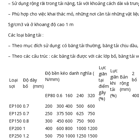
– Sử dụng rộng rãi trong tải nặng, tải với khoảng cách dài và tr
– Phù hợp cho việc khai thác mỏ, những nơi cần tải những vật liệu 
5g/cm3 và ở khoang độ cao 1 m
Các loại băng tải :
– Theo mục đích sử dụng: có băng tải thường, băng tải chịu dầu, 
– Theo các cấu trúc : các băng tải được với các lớp bố, băng tải v
Lực
Lực
Độ bền kéo danh nghĩa (
2
giãn
giãn
Bản
N/mm)
bố
Loại
Độ dày
tại
khi
rộng
sợi
bố (mm)
điểm
tải
(mm)
gãy
EP80
0.6
160
240
320
(%)
40
(%)
EP100
0.7
200
300
400
500
600
EP125
0.7
250
375
500
625
750
EP150
0.8
300
450
600
750
900
EP200
1
400
600
800
1000
1200
EP250
1.2
500
750
1000
1250
1500