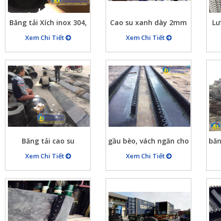
Băng tải Xích inox 304,
Cao su xanh dày 2mm
Lư
bang tai xich, bánh
chống tĩnh điện dùng
1.
Xem Chi Tiết
Xem Chi Tiết
răng cho băng tải xích
trong các ngành công
t
tại Ánh Thiên 675 Giải
nghiệp điện tử
Phóng – HN
Băng tải cao su
gầu bèo, vách ngăn cho
băn
băng tải cao su
tải
Xem Chi Tiết
Xem Chi Tiết