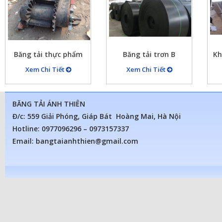
Băng tải thực phẩm
Băng tải trơn B
Kh
1000x5x10
Xem Chi Tiết
Xem Chi Tiết
BĂNG TẢI ÁNH THIÊN
Đ/c: 559 Giải Phóng, Giáp Bát Hoàng Mai, Hà Nội
Hotline: 0977096296 – 0973157337
Email: bangtaianhthien@gmail.com