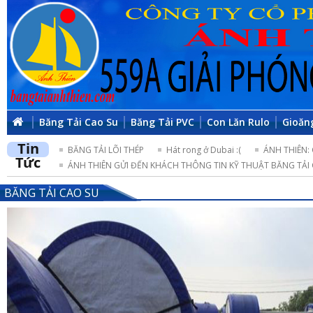
Băng Tải Cao Su
Băng Tải PVC
Con Lăn Rulo
Gioăn
Tin
BĂNG TẢI LÕI THÉP
Hát rong ở Dubai :(
ÁNH THIÊN:
Tức
ÁNH THIÊN GỬI ĐẾN KHÁCH THÔNG TIN KỸ THUẬT BĂNG TẢI 
BĂNG TẢI CAO SU