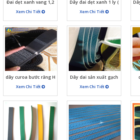
Đai dẹt xanh vang 1,2
Dây đai dẹt xanh 1 ly (
Dâ
mm (dây xanh vang 1.2
dây dai det xanh sẫm 1
n
Xem Chi Tiết
Xem Chi Tiết
mm dây dai bản dẹt
mm, dây đai dẹt 1 li
xa
1,5mm)
xanh sẫm, dây curoa
xanh 1 ly,2ly…)
dây curoa bước răng H
Dây dai sản xuất gạch
men
Xem Chi Tiết
Xem Chi Tiết