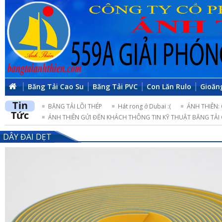
Băng Tải Cao Su
Băng Tải PVC
Con Lăn Rulo
Gioăn
Tin
BĂNG TẢI LÕI THÉP
Hát rong ở Dubai :(
ÁNH THIÊN:
Tức
ÁNH THIÊN GỬI ĐẾN KHÁCH THÔNG TIN KỸ THUẬT BĂNG TẢI 
DÂY ĐAI DẸT