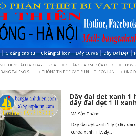
o
Gioăng cao su
Gioăng Silicon
Dây Curoa
Dây Đai Dẹt
NH THIÊN: CẤU TẠO DÂY CUROA
GIOĂNG CAO SU CỬA Ô TÔ
THÔNG 
BĂNG TẢI CAO SU:
THÔNG TIN BỌC CAO SU RU LÔ, CON LĂN
ỨNG D
Dây đai dẹt xanh 1 
dây đai dẹt 1 li xan
Mã Sản Phẩm:
Dây đai dẹt xanh 1 ly ( dây dai
curoa xanh 1 ly,2ly...)