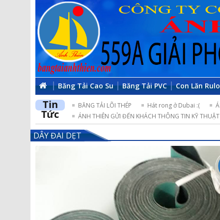
Băng Tải Cao Su
Băng Tải PVC
Con Lăn Rul
Tin
BĂNG TẢI LÕI THÉP
Hát rong ở Dubai :(
Á
Tức
ÁNH THIÊN GỬI ĐẾN KHÁCH THÔNG TIN KỸ THUẬT 
DÂY ĐAI DẸT