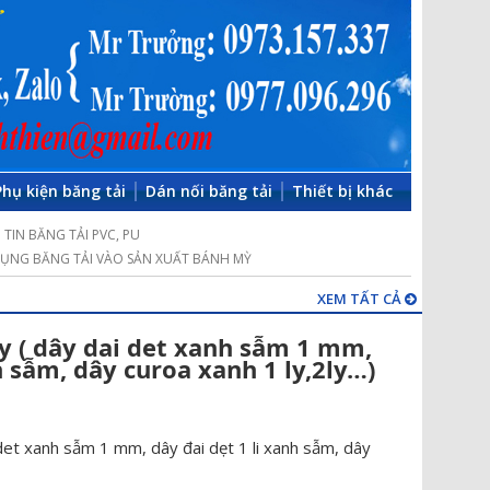
Phụ kiện băng tải
Dán nối băng tải
Thiết bị khác
TIN BĂNG TẢI PVC, PU
ỤNG BĂNG TẢI VÀO SẢN XUẤT BÁNH MỲ
XEM TẤT CẢ
ly ( dây dai det xanh sẫm 1 mm,
h sẫm, dây curoa xanh 1 ly,2ly…)
 det xanh sẫm 1 mm, dây đai dẹt 1 li xanh sẫm, dây