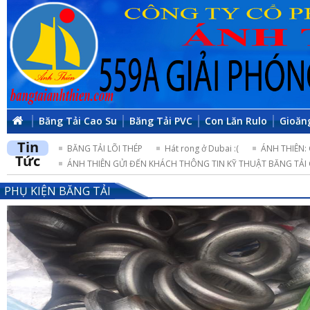
Băng Tải Cao Su
Băng Tải PVC
Con Lăn Rulo
Gioăn
Tin
BĂNG TẢI LÕI THÉP
Hát rong ở Dubai :(
ÁNH THIÊN:
Tức
ÁNH THIÊN GỬI ĐẾN KHÁCH THÔNG TIN KỸ THUẬT BĂNG TẢI 
PHỤ KIỆN BĂNG TẢI