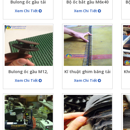
Bulong ốc gầu tải
Bộ ốc bắt gầu M6x40
Bộ
Xem Chi Tiết
Xem Chi Tiết
Bulong ốc gầu M12,
Kĩ thuật ghim băng tải
Kh
M10, M8, M6,…
bằng ghim xương cá
Xem Chi Tiết
Xem Chi Tiết