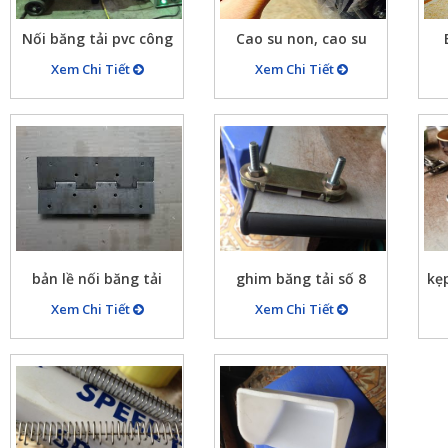
Nối băng tải pvc công
Cao su non, cao su
trình
thiên nhiên
Xem Chi Tiết
Xem Chi Tiết
bản lề nối băng tải
ghim băng tải số 8
kẹp
Xem Chi Tiết
Xem Chi Tiết