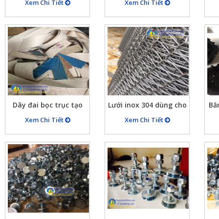
nhỏ, ghim cánh bướm,
tải M12x65mm
….
Xem Chi Tiết
Xem Chi Tiết
ghim dành cho băng
tải
Dây đai bọc trục tạo
Lưới inox 304 dùng cho
Băn
nhám, dây băng tải
băng tải, bước ly x6,
b
Xem Chi Tiết
Xem Chi Tiết
bọc trục ru lô, màu ghi
6×8, 5×10, 6×12,
ră
màu vàng màu xanh…
….18×30
tạ