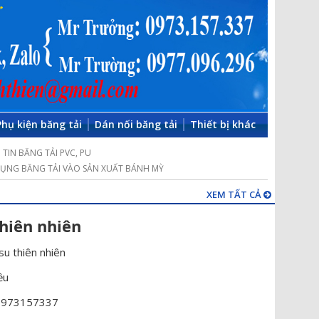
Phụ kiện băng tải
Dán nối băng tải
Thiết bị khác
TIN BĂNG TẢI PVC, PU
ỤNG BĂNG TẢI VÀO SẢN XUẤT BÁNH MỲ
XEM TẤT CẢ
thiên nhiên
su thiên nhiên
ều
 0973157337