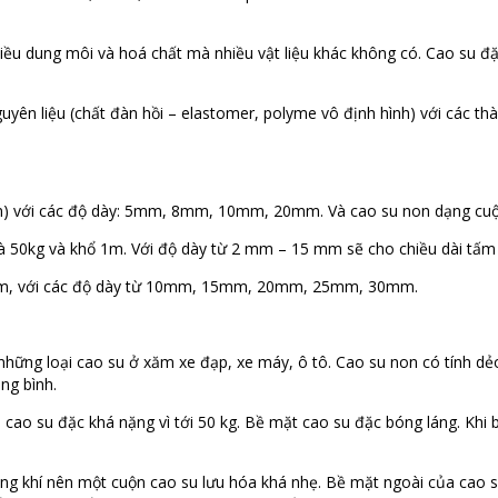
iều dung môi và hoá chất mà nhiều vật liệu khác không có. Cao su đ
guyên liệu (chất đàn hồi – elastomer, polyme vô định hình) với các t
.4 m) với các độ dày: 5mm, 8mm, 10mm, 20mm. Và cao su non dạng 
à 50kg và khổ 1m. Với độ dày từ 2 mm – 15 mm sẽ cho chiều dài tấm
 10m, với các độ dày từ 10mm, 15mm, 20mm, 25mm, 30mm.
những loại cao su ở xăm xe đạp, xe máy, ô tô. Cao su non có tính dẻ
ng bình.
 cao su đặc khá nặng vì tới 50 kg. Bề mặt cao su đặc bóng láng. Kh
óng khí nên một cuộn cao su lưu hóa khá nhẹ. Bề mặt ngoài của cao 