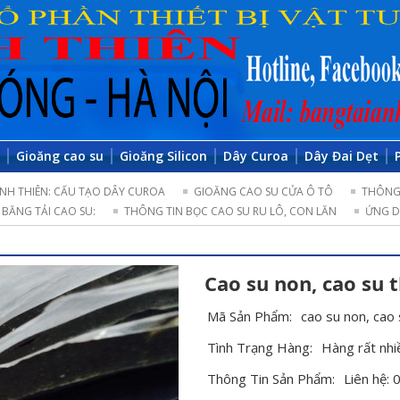
o
Gioăng cao su
Gioăng Silicon
Dây Curoa
Dây Đai Dẹt
NH THIÊN: CẤU TẠO DÂY CUROA
GIOĂNG CAO SU CỬA Ô TÔ
THÔNG 
BĂNG TẢI CAO SU:
THÔNG TIN BỌC CAO SU RU LÔ, CON LĂN
ỨNG D
Cao su non, cao su 
Mã Sản Phẩm:
cao su non, cao 
Tình Trạng Hàng:
Hàng rất nhi
Thông Tin Sản Phẩm:
Liên hệ: