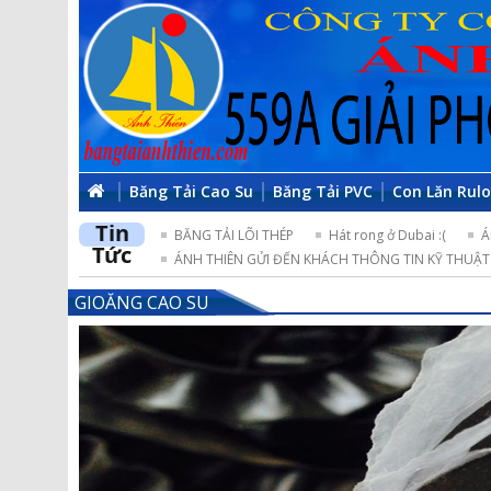
Băng Tải Cao Su
Băng Tải PVC
Con Lăn Rul
Tin
BĂNG TẢI LÕI THÉP
Hát rong ở Dubai :(
Á
Tức
ÁNH THIÊN GỬI ĐẾN KHÁCH THÔNG TIN KỸ THUẬT 
GIOĂNG CAO SU