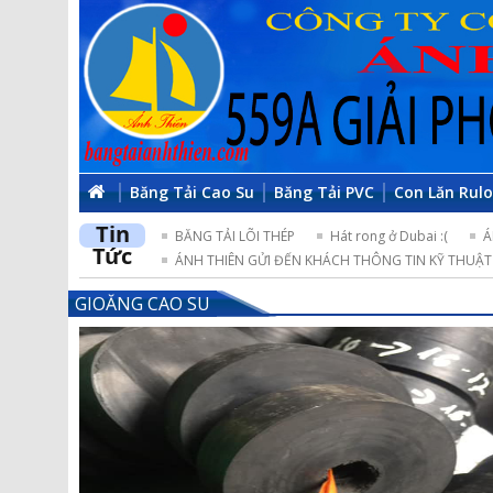
Băng Tải Cao Su
Băng Tải PVC
Con Lăn Rul
Tin
BĂNG TẢI LÕI THÉP
Hát rong ở Dubai :(
Á
Tức
ÁNH THIÊN GỬI ĐẾN KHÁCH THÔNG TIN KỸ THUẬT 
GIOĂNG CAO SU