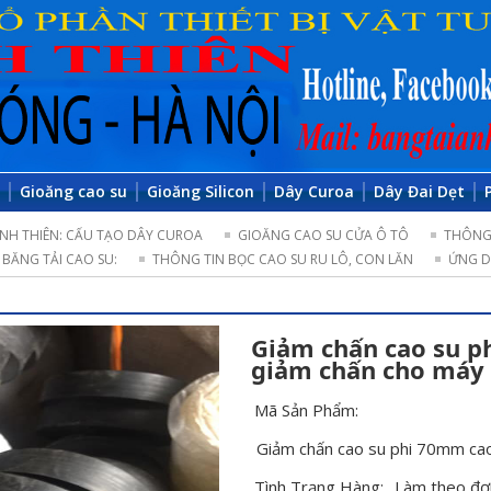
o
Gioăng cao su
Gioăng Silicon
Dây Curoa
Dây Đai Dẹt
NH THIÊN: CẤU TẠO DÂY CUROA
GIOĂNG CAO SU CỬA Ô TÔ
THÔNG 
BĂNG TẢI CAO SU:
THÔNG TIN BỌC CAO SU RU LÔ, CON LĂN
ỨNG D
Giảm chấn cao su 
giảm chấn cho máy 
Mã Sản Phẩm:
Giảm chấn cao su phi 70mm ca
Tình Trạng Hàng:
Làm theo đơ