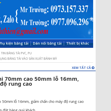
Phụ kiện băng tải
Dán nối băng tải
Thiết bị khác
TIN BĂNG TẢI PVC, PU
ỤNG BĂNG TẢI VÀO SẢN XUẤT BÁNH MỲ
XEM TẤT CẢ
phi 70mm cao 50mm lỗ 16mm,
độ rung cao
o 50mm lỗ 16mm, giảm chấn cho máy độ rung cao
n đặt hàng quý khách