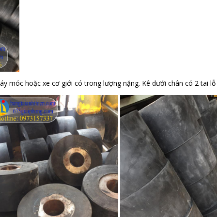
y móc hoặc xe cơ giới có trong lượng nặng. Kê dưới chân có 2 tai lỗ