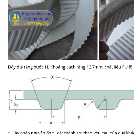
Dây đai răng bước H, Khoảng cách răng 12.7mm, chất liệu PU lõi
* Dây nhập nguyên ống , cắt thành sợi theo yêu cầu của quý khá