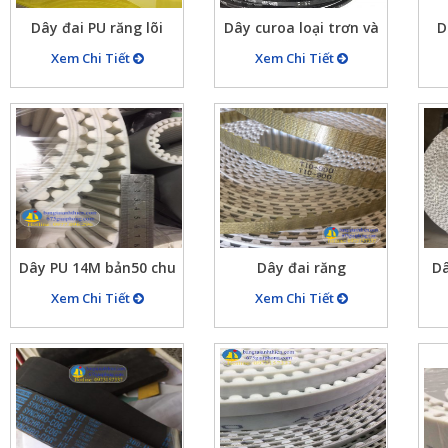
Dây đai PU răng lõi
Dây curoa loại trơn và
D
thép mã H bản rộng
loại có răng cưa đủ mã
m
Xem Chi Tiết
Xem Chi Tiết
26mm, chu vi
giá rẻ
10426.7mm (821 răng)
đắp cao su đỏ dày
4mm
Dây PU 14M bản50 chu
Dây đai răng
Dâ
vi 3500mm màu trắng
T10(10mm) màu vàng
Xem Chi Tiết
Xem Chi Tiết
lõi thép, bước răng
nhạt chất liệu Pu lõi
12
tròn cách nhau 14mm
thép, dây curoa răng
hàng đúc liền