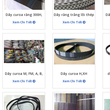
Dây curoa răng 300H,
Dây răng trắng lõi thép
Dâ
dây đai răng 300H
chất liệu PU
Xem Chi Tiết
Xem Chi Tiết
Dây curoa M, FM, A, B,
Dây curoa H,XH
d
C, D…
Xem Chi Tiết
Xem Chi Tiết