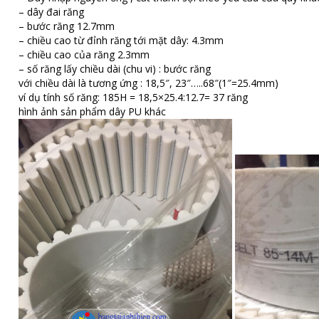
– dây đai răng
– bước răng 12.7mm
– chiều cao từ đỉnh răng tới mặt dây: 4.3mm
– chiều cao của răng 2.3mm
– số răng lấy chiều dài (chu vi) : bước răng
với chiều dài là tương ứng : 18,5″, 23″…..68″(1″=25.4mm)
ví dụ tính số răng: 185H = 18,5×25.4:12.7= 37 răng
hình ảnh sản phẩm dây PU khác