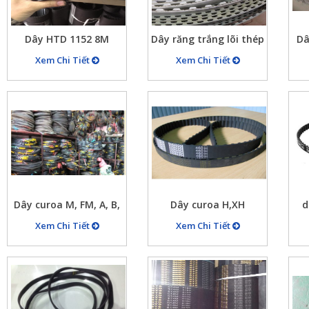
Dây HTD 1152 8M
Dây răng trắng lõi thép
Dâ
curoa đai răng, dây
chất liệu PU
Xem Chi Tiết
Xem Chi Tiết
curoa 8M 1152
Dây curoa M, FM, A, B,
Dây curoa H,XH
d
C, D…
Xem Chi Tiết
Xem Chi Tiết