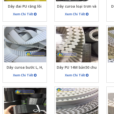
Dây đai PU răng lõi
Dây curoa loại trơn và
D
thép mã H bản rộng
loại có răng cưa đủ mã
m
Xem Chi Tiết
Xem Chi Tiết
26mm, chu vi
giá rẻ
10426.7mm (821 răng)
đắp cao su đỏ dày
4mm
Dây curoa bước L, H,
Dây PU 14M bản50 chu
T10 chất liệu PU trắng
vi 3500mm màu trắng
T1
Xem Chi Tiết
Xem Chi Tiết
lõi thép bản 100mm
lõi thép, bước răng
n
dài 100m hàng đẹp
tròn cách nhau 14mm
th