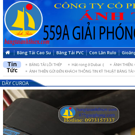
Băng Tải Cao Su
Băng Tải PVC
Con Lăn Rulo
Gioăn
Tin
BĂNG TẢI LÕI THÉP
Hát rong ở Dubai :(
ÁNH THIÊN:
Tức
ÁNH THIÊN GỬI ĐẾN KHÁCH THÔNG TIN KỸ THUẬT BĂNG TẢI 
DÂY CUROA