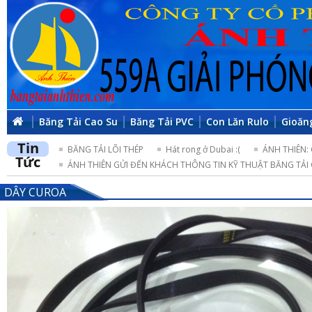
Băng Tải Cao Su
Băng Tải PVC
Con Lăn Rulo
Gioăn
Tin
BĂNG TẢI LÕI THÉP
Hát rong ở Dubai :(
ÁNH THIÊN:
Tức
ÁNH THIÊN GỬI ĐẾN KHÁCH THÔNG TIN KỸ THUẬT BĂNG TẢI 
DÂY CUROA