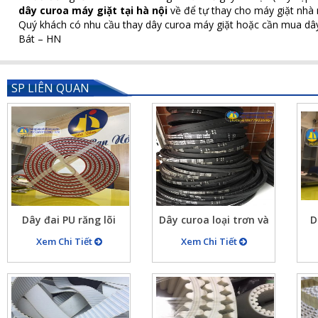
dây curoa máy giặt tại hà nội
về để tự thay cho máy giặt nhà 
Quý khách có nhu cầu thay dây curoa máy giặt hoặc cần mua dây
Bát – HN
SP LIÊN QUAN
Dây đai PU răng lõi
Dây curoa loại trơn và
D
thép mã H bản rộng
loại có răng cưa đủ mã
m
Xem Chi Tiết
Xem Chi Tiết
26mm, chu vi
giá rẻ
10426.7mm (821 răng)
đắp cao su đỏ dày