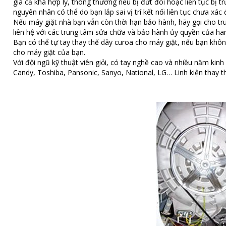
giá cả khá hợp lý, thông thường nếu bị đứt đôi hoặc liên tục bị 
nguyên nhân có thể do bạn lắp sai vị trí kết nối liên tục chưa xá
Nếu máy giặt nhà bạn vẫn còn thời hạn bảo hành, hãy gọi cho t
liên hệ với các trung tâm sửa chữa và bảo hành ủy quyền của h
Bạn có thể tự tay thay thế dây curoa cho máy giặt, nếu bạn khôn
cho máy giặt của bạn.
Với đội ngũ kỹ thuật viên giỏi, có tay nghề cao và nhiều năm ki
Candy, Toshiba, Pansonic, Sanyo, National, LG… Linh kiện thay th