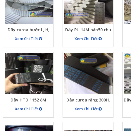
4mm
Dây curoa bước L, H,
Dây PU 14M bản50 chu
T10 chất liệu PU trắng
vi 3500mm màu trắng
T1
Xem Chi Tiết
Xem Chi Tiết
lõi thép bản 100mm
lõi thép, bước răng
n
dài 100m hàng đẹp
tròn cách nhau 14mm
th
Dây HTD 1152 8M
Dây curoa răng 300H,
Dây
curoa đai răng, dây
dây đai răng 300H
Xem Chi Tiết
Xem Chi Tiết
curoa 8M 1152