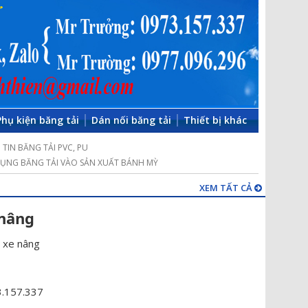
Phụ kiện băng tải
Dán nối băng tải
Thiết bị khác
TIN BĂNG TẢI PVC, PU
ỤNG BĂNG TẢI VÀO SẢN XUẤT BÁNH MỲ
XEM TẤT CẢ
 nâng
 xe nâng
3.157.337