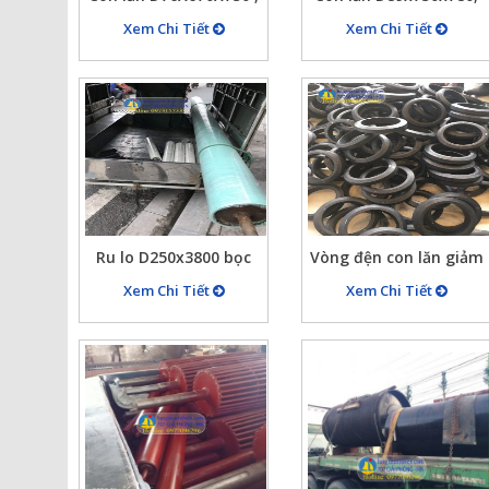
dày 2.5mm đường kính
con lăn dành cho băng
Xem Chi Tiết
Xem Chi Tiết
trục D20
tải
Ru lo D250x3800 bọc
Vòng đện con lăn giảm
cao su màu xanh dày
chấn cho con lăn băng
Xem Chi Tiết
Xem Chi Tiết
25mm chịu lực chịu
tải, vọng đện D110x30
mài mòn cao, rulo bọc
cao su