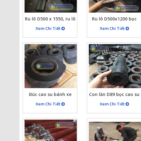
Ru lô D500 x 1550, ru lô
Ru lô D500x1200 bọc
băng tải phi 500, dài
cao su dùng cho các
Xem Chi Tiết
Xem Chi Tiết
1550
mỏ khai thác đá
Đúc cao su bánh xe
Con lăn D89 bọc cao su
rùa, bánh xe nâng
dầy 10mm
Xem Chi Tiết
Xem Chi Tiết
băng cao su