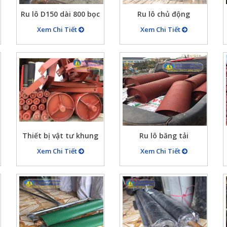
Ru lô D150 dài 800 bọc
Ru lô chủ động
cao su dày 10 có nhám
D400x800, D400x850,
Xem Chi Tiết
Xem Chi Tiết
caro tạo ma sát
D400x1000 cho khung
băng tải cát đá
Thiết bị vật tư khung
Ru lô băng tải
băng tải: Rulo, con lăn,
D273x650, ru lô kéo
Xem Chi Tiết
Xem Chi Tiết
giá đỡ con lăn, băng
băng tải Ánh Thiên
tải,…