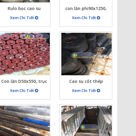
Rulo bọc cao su
con lăn phi90x1250,
D300x1500, rulo băng
trục 20 dài 1350
Xem Chi Tiết
Xem Chi Tiết
tải bọc cao su dày
30mm
Con lăn D50x550, trục
Cao su cốt thép
20, con lăn cho băng
D250x150
Xem Chi Tiết
Xem Chi Tiết
tải