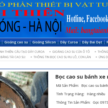
o
Gioăng cao su
Gioăng Silicon
Dây Curoa
Dây Đai Dẹt
NH THIÊN: CẤU TẠO DÂY CUROA
GIOĂNG CAO SU CỬA Ô TÔ
THÔNG 
BĂNG TẢI CAO SU:
THÔNG TIN BỌC CAO SU RU LÔ, CON LĂN
ỨNG D
Bọc cao su bánh xe
Mã Sản Phẩm:
Bọc cao su bánh
Tình Trạng Hàng:
Hàng nhiều
Thông Tin Sản Phẩm:
Gọi: 097