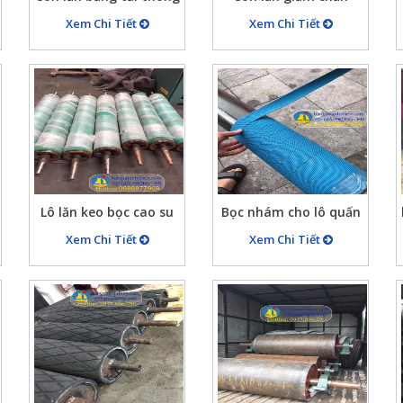
dụng
D89x250 bọc cao su
Xem Chi Tiết
Xem Chi Tiết
Lô lăn keo bọc cao su
Bọc nhám cho lô quấn
phi 250x1500mm
vải
Xem Chi Tiết
Xem Chi Tiết