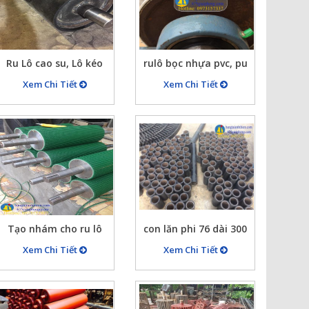
Ru Lô cao su, Lô kéo
rulô bọc nhựa pvc, pu
bọc cao su ( dán cao su
có nhám ( bọc pvc, pu
Xem Chi Tiết
Xem Chi Tiết
cho lô kéo, ru lô nhám
cho lô kéo, lô kéo bọc
cao su…)
pu, pvc…)
Tạo nhám cho ru lô
con lăn phi 76 dài 300
bằng phương pháp bọc
bọc cao su
Xem Chi Tiết
Xem Chi Tiết
băng pvc gai nhám