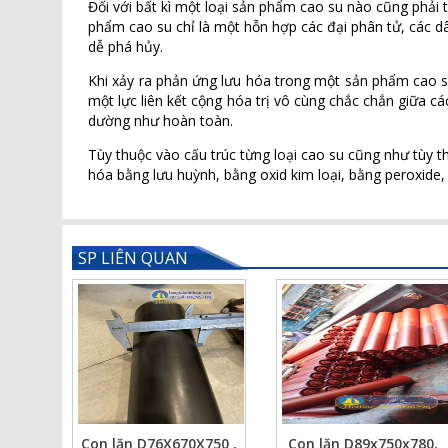
Đối với bất kì một loại sản phẩm cao su nào cũng phải t
phẩm cao su chỉ là một hỗn hợp các đại phân tử, các dâ
dễ phá hủy.
Khi xảy ra phản ứng lưu hóa trong một sản phẩm cao su
một lực liên kết cộng hóa trị vô cùng chắc chắn giữa cá
dường như hoàn toàn.
Tùy thuộc vào cấu trúc từng loại cao su cũng như tùy 
hóa bằng lưu huỳnh, bằng oxid kim loại, bằng peroxide
SP LIÊN QUAN
Con lăn D76X670X750 ,
Con lăn D89x750x780,