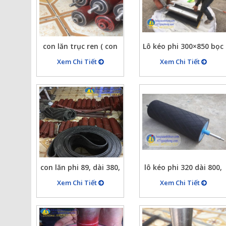
con lăn trục ren ( con
Lô kéo phi 300×850 bọc
lăn ren 2 trục, con lăn
cao su
Xem Chi Tiết
Xem Chi Tiết
băng tải hai đầu trục
lăn ren )
con lăn phi 89, dài 380,
lô kéo phi 320 dài 800,
phi 89 dài 350, phi 89
bọc cao su tạo nhám(
Xem Chi Tiết
Xem Chi Tiết
dài 550,…
quả chám)