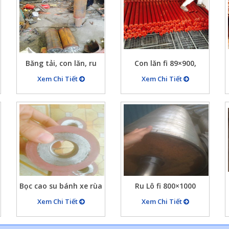
Băng tải, con lăn, ru
Con lăn fi 89×900,
lô…
89×600,…
Xem Chi Tiết
Xem Chi Tiết
Bọc cao su bánh xe rùa
Ru Lô fi 800×1000
Xem Chi Tiết
Xem Chi Tiết