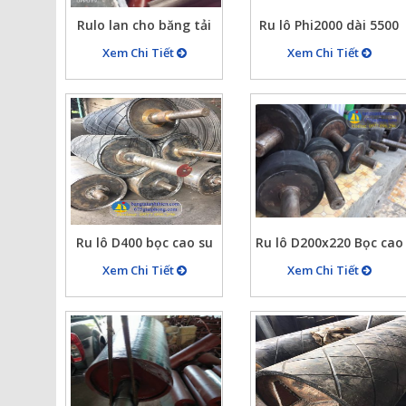
Rulo lan cho băng tải
Ru lô Phi2000 dài 5500
cao su chịu lực kéo tốt
bọc cao su dày 30mm
Xem Chi Tiết
Xem Chi Tiết
cho băng tải quặng
Ru lô D400 bọc cao su
Ru lô D200x220 Bọc cao
tạo nhám ca rô, dài
su chịu lực cao
Xem Chi Tiết
Xem Chi Tiết
850mm cao su dày
20mm