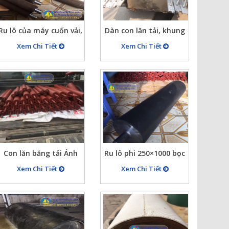
Ru lô của máy cuốn vải,
Dàn con lăn tải, khung
ru lô cuốn sợi
dàn con lăn tải hàng,
Xem Chi Tiết
Xem Chi Tiết
khung con lăn tải…
Con lăn băng tải Ánh
Ru lô phi 250×1000 bọc
Thiên
cao su, lô kéo băng tải
Xem Chi Tiết
Xem Chi Tiết
bọc cao su