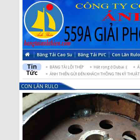
Băng Tải Cao Su
Băng Tải PVC
Con Lăn Rul
Tin
BĂNG TẢI LÕI THÉP
Hát rong ở Dubai :(
Á
Tức
ÁNH THIÊN GỬI ĐẾN KHÁCH THÔNG TIN KỸ THUẬT 
CON LĂN RULO