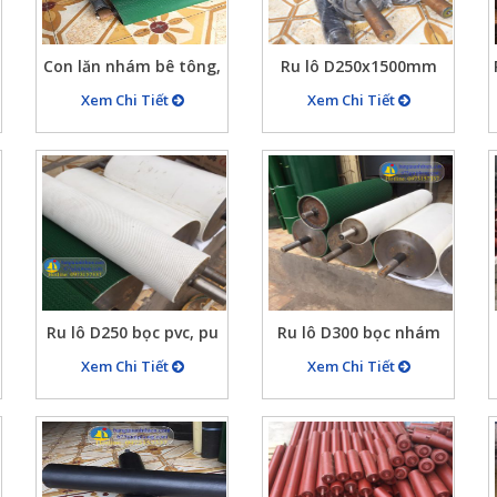
Con lăn nhám bê tông,
Ru lô D250x1500mm
ru lô tạo nhám mặt bê
bọc cao su
Xem Chi Tiết
Xem Chi Tiết
tông
Ru lô D250 bọc pvc, pu
Ru lô D300 bọc nhám
trắng, trắng ca rô
pvc 5mm
Xem Chi Tiết
Xem Chi Tiết