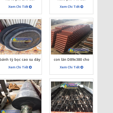
1600mm bọc cao su
2530mm bọc pvc xanh
Xem Chi Tiết
Xem Chi Tiết
dày 10mm màu trắng
nhám caro dày 2mm
dùng cuốn vải
bánh tỳ bọc cao su dày
con lăn D89x380 cho
40mm chịu lực cao
băng tải cao su
Xem Chi Tiết
Xem Chi Tiết