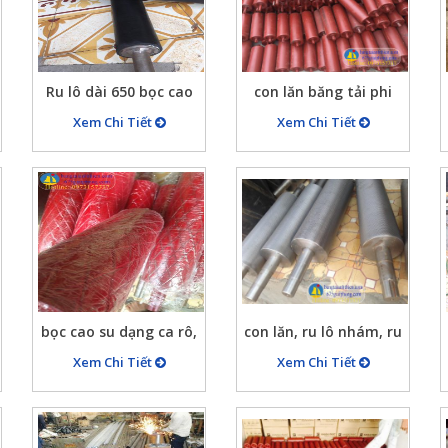
Ru lô dài 650 bọc cao
con lăn băng tải phi
su
89×960, con lăn phi
Xem Chi Tiết
Xem Chi Tiết
89×300, con lăn đỡ
băng phi 89×1200
bọc cao su dạng ca rô,
con lăn, ru lô nhám, ru
bọc cao su cho ru lô
lô khía rãnh
Xem Chi Tiết
Xem Chi Tiết
hình ca rô, hình xoắn
ren…